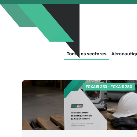
Todos os sectores
Aéronautiq
FOXAIR 250
-
FOXAIR 350