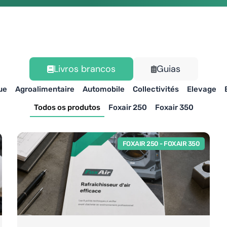
Livros brancos
Guias
ue
Agroalimentaire
Automobile
Collectivités
Elevage
Todos os produtos
Foxair 250
Foxair 350
FOXAIR 250
-
FOXAIR 350