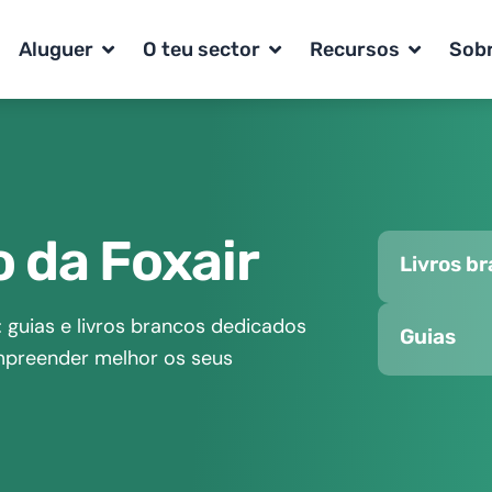
en gama
Open Aluguer
Open O teu sector
Open Rec
Aluguer
O teu sector
Recursos
Sobr
 da Foxair
Livros b
 guias e livros brancos dedicados
Guias
ompreender melhor os seus