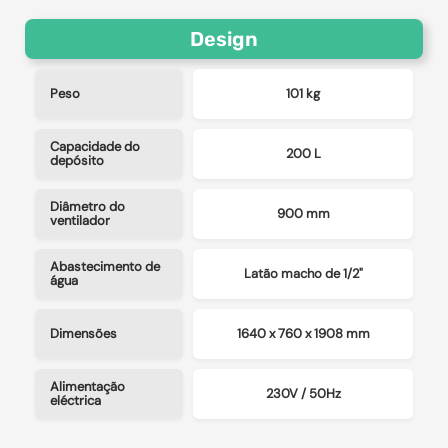
Design
Peso
101 kg
Capacidade do
200 L
depósito
Diâmetro do
900 mm
ventilador
Abastecimento de
Latão macho de 1/2"
água
Dimensões
1640 x 760 x 1908 mm
Alimentação
230V / 50Hz
eléctrica