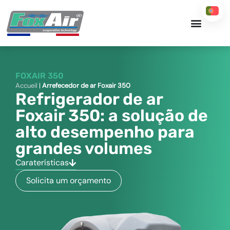
Skip
to
content
FOXAIR 350
Accueil
|
Arrefecedor de ar Foxair 350
Refrigerador de ar
Foxair 350: a solução de
alto desempenho para
grandes volumes
Caraterísticas
Solicita um orçamento