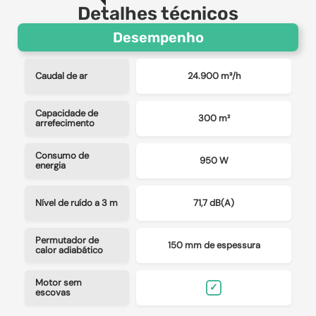
Detalhes técnicos
Desempenho
Caudal de ar
24.900 m³/h
Capacidade de
300 m²
arrefecimento
Consumo de
950 W
energia
Nível de ruído a 3 m
71,7 dB(A)
Permutador de
150 mm de espessura
calor adiabático
Motor sem
✓
escovas