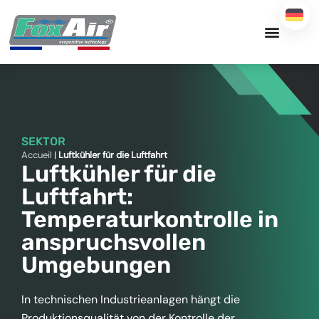
Zum
Inhalt
springen
SEKTOR
Accueil
|
Luftkühler für die Luftfahrt
Luftkühler für die
Luftfahrt:
Temperaturkontrolle in
anspruchsvollen
Umgebungen
In technischen Industrieanlagen hängt die
Produktionsqualität von der Kontrolle der