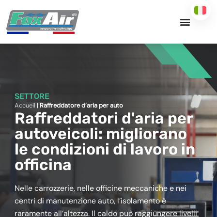
Vai
al
contenuto
SETTORE
Accueil
|
Raffreddatore d’aria per auto
Raffreddatori d'aria per
autoveicoli: migliorano
le condizioni di lavoro in
officina
Nelle carrozzerie, nelle officine meccaniche e nei
centri di manutenzione auto, l’isolamento è
raramente all’altezza. Il caldo può raggiungere livelli