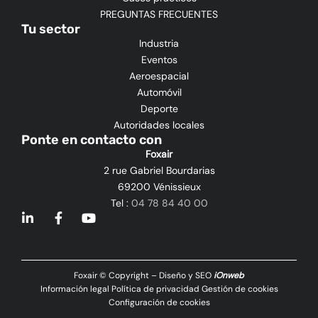
PREGUNTAS FRECUENTES
Tu sector
Industria
Eventos
Aeroespacial
Automóvil
Deporte
Autoridades locales
Ponte en contacto con
Foxair
2 rue Gabriel Bourdarias
69200 Vénissieux
Tel :
04 78 84 40 00
L
F
Y
i
a
o
n
c
u
k
e
t
e
b
u
Foxair © Copyright – Diseño y SEO
iOnweb
d
o
b
Información legal
Política de privacidad
Gestión de cookies
i
o
e
Configuración de cookies
n
k