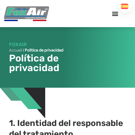
Ir
al
contenido
FOXAIR
Accueil
|
Política de privacidad
Política de
privacidad
1. Identidad del responsable
del tratamiento