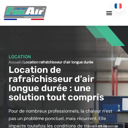
Aller
au
contenu
LOCATION
Accueil
|
Location rafraîchisseur d’air longue durée
Location de
rafraîchisseur d'air
longue durée : une
solution tout compris
Pour de nombreux professionnels, la chaleur n’est
pas un problème ponctuel, mais récurrent. Elle
impacte toutefois les conditions de travail et la