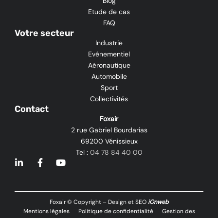
Blog
Etude de cas
FAQ
Votre secteur
Industrie
Evénementiel
Aéronautique
Automobile
Sport
Collectivités
Contact
Foxair
2 rue Gabriel Bourdarias
69200 Vénissieux
Tel :
04 78 84 40 00
L
F
Y
i
a
o
n
c
u
k
e
t
e
b
u
Foxair © Copyright – Design et SEO
iOnweb
d
o
b
Mentions légales
Politique de confidentialité
Gestion des
i
o
e