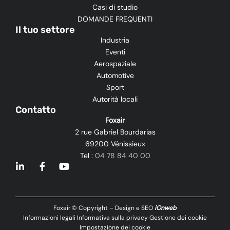
Casi di studio
DOMANDE FREQUENTI
Il tuo settore
Industria
Eventi
Aerospaziale
Automotive
Sport
Autorità locali
Contatto
Foxair
2 rue Gabriel Bourdarias
69200 Vénissieux
Tel :
04 78 84 40 00
L
F
Y
i
a
o
n
c
u
k
e
t
e
b
u
Foxair © Copyright – Design e SEO
iOnweb
d
o
b
Informazioni legali
Informativa sulla privacy
Gestione dei cookie
i
o
e
Impostazione dei cookie