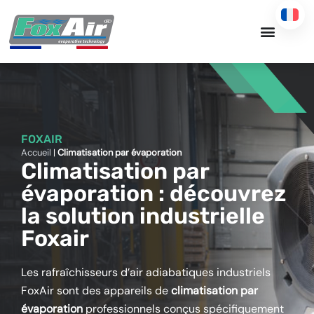
Aller
au
contenu
FOXAIR
Accueil
|
Climatisation par évaporation
Climatisation par
évaporation : découvrez
la solution industrielle
Foxair
Les rafraîchisseurs d’air adiabatiques industriels
FoxAir sont des appareils de
climatisation par
évaporation
professionnels conçus spécifiquement