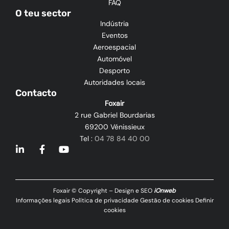
FAQ
O teu sector
Indústria
Eventos
Aeroespacial
Automóvel
Desporto
Autoridades locais
Contacto
Foxair
2 rue Gabriel Bourdarias
69200 Vénissieux
Tel :
04 78 84 40 00
L
F
Y
i
a
o
n
c
u
k
e
t
e
b
u
Foxair © Copyright – Design e SEO
iOnweb
d
o
b
Informações legais
Política de privacidade
Gestão de cookies
Definir
i
o
e
cookies
n
k
-
-