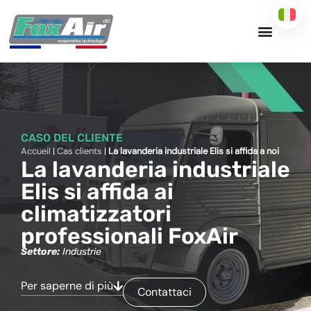
Vai
al
contenuto
CASO DEL CLIENTE
Accueil
|
Cas clients
|
La lavanderia industriale Elis si affida a noi
La lavanderia industriale
Elis si affida ai
climatizzatori
professionali FoxAir
Settore:
Industrie
Per saperne di più
Contattaci